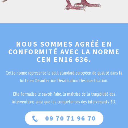
NOUS SOMMES AGRÉÉ EN
CONFORMITÉ AVEC LA NORME
CEN EN16 636.
Cette norme représente le seul standard européen de qualité dans la
lutte en Désinfection Dératisation Désinsectisation.
Elle formalise le savoir-faire, la maîtrise de la traçabilité des
interventions ainsi que les compétences des intervenants 3D.
09 70 71 96 70