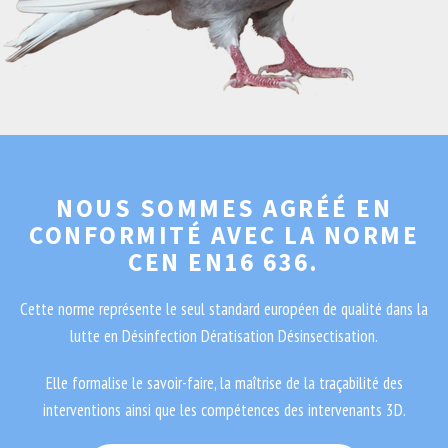
NOUS SOMMES AGRÉÉ EN
CONFORMITÉ AVEC LA NORME
CEN EN16 636.
Cette norme représente le seul standard européen de qualité dans la
lutte en Désinfection Dératisation Désinsectisation.
Elle formalise le savoir-faire, la maîtrise de la traçabilité des
interventions ainsi que les compétences des intervenants 3D.