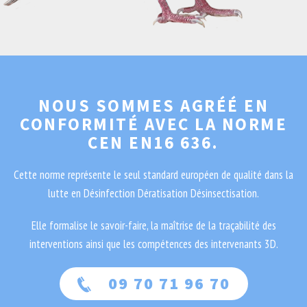
NOUS SOMMES AGRÉÉ EN
CONFORMITÉ AVEC LA NORME
CEN EN16 636.
Cette norme représente le seul standard européen de qualité dans la
lutte en Désinfection Dératisation Désinsectisation.
Elle formalise le savoir-faire, la maîtrise de la traçabilité des
interventions ainsi que les compétences des intervenants 3D.
09 70 71 96 70