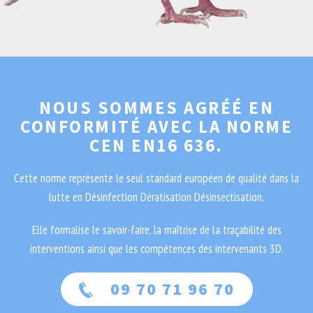
NOUS SOMMES AGRÉÉ EN
CONFORMITÉ AVEC LA NORME
CEN EN16 636.
Cette norme représente le seul standard européen de qualité dans la
lutte en Désinfection Dératisation Désinsectisation.
Elle formalise le savoir-faire, la maîtrise de la traçabilité des
interventions ainsi que les compétences des intervenants 3D.
09 70 71 96 70