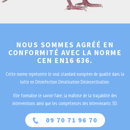
NOUS SOMMES AGRÉÉ EN
CONFORMITÉ AVEC LA NORME
CEN EN16 636.
Cette norme représente le seul standard européen de qualité dans la
lutte en Désinfection Dératisation Désinsectisation.
Elle formalise le savoir-faire, la maîtrise de la traçabilité des
interventions ainsi que les compétences des intervenants 3D.
09 70 71 96 70