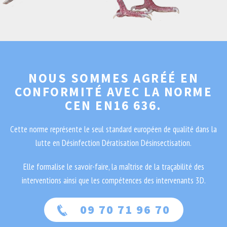
NOUS SOMMES AGRÉÉ EN
CONFORMITÉ AVEC LA NORME
CEN EN16 636.
Cette norme représente le seul standard européen de qualité dans la
lutte en Désinfection Dératisation Désinsectisation.
Elle formalise le savoir-faire, la maîtrise de la traçabilité des
interventions ainsi que les compétences des intervenants 3D.
09 70 71 96 70