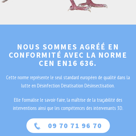
NOUS SOMMES AGRÉÉ EN
CONFORMITÉ AVEC LA NORME
CEN EN16 636.
Cette norme représente le seul standard européen de qualité dans la
lutte en Désinfection Dératisation Désinsectisation.
Elle formalise le savoir-faire, la maîtrise de la traçabilité des
interventions ainsi que les compétences des intervenants 3D.
09 70 71 96 70