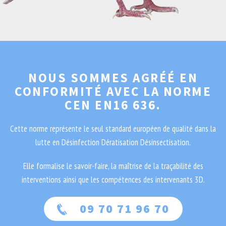
NOUS SOMMES AGRÉÉ EN
CONFORMITÉ AVEC LA NORME
CEN EN16 636.
Cette norme représente le seul standard européen de qualité dans la
lutte en Désinfection Dératisation Désinsectisation.
Elle formalise le savoir-faire, la maîtrise de la traçabilité des
interventions ainsi que les compétences des intervenants 3D.
09 70 71 96 70