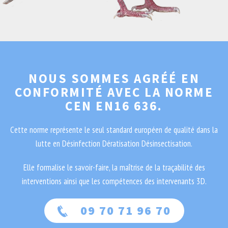
NOUS SOMMES AGRÉÉ EN
CONFORMITÉ AVEC LA NORME
CEN EN16 636.
Cette norme représente le seul standard européen de qualité dans la
lutte en Désinfection Dératisation Désinsectisation.
Elle formalise le savoir-faire, la maîtrise de la traçabilité des
interventions ainsi que les compétences des intervenants 3D.
09 70 71 96 70