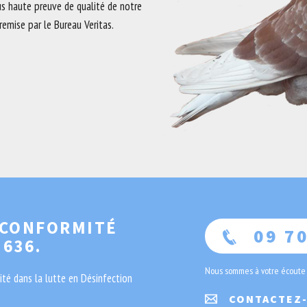
lus haute preuve de qualité de notre
remise par le Bureau Veritas.
 CONFORMITÉ
09 70
 636.
Nous sommes à votre écoute
té dans la lutte en Désinfection
CONTACTEZ