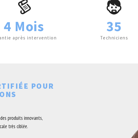
4 Mois
35
antie après intervention
Techniciens
RTIFIÉE POUR
EONS
des produits innovants,
ale très ciblée.