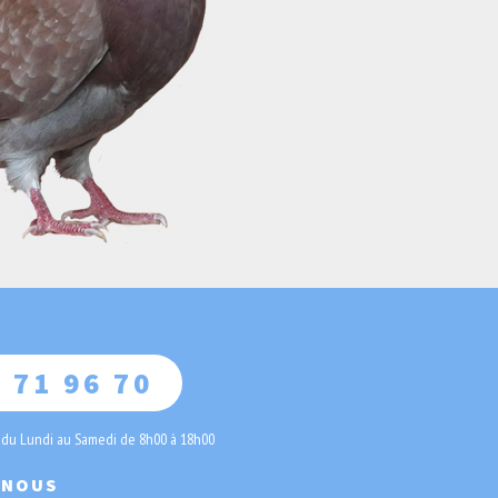
 71 96 70
 du Lundi au Samedi de 8h00 à 18h00
-NOUS