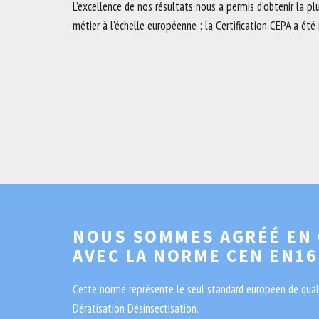
L’excellence de nos résultats nous a permis d’obtenir la p
métier à l’échelle européenne : la Certification CEPA a été 
NOUS SOMMES AGRÉÉ EN
AVEC LA NORME CEN EN16
Cette norme représente le seul standard européen de quali
Dératisation Désinsectisation.