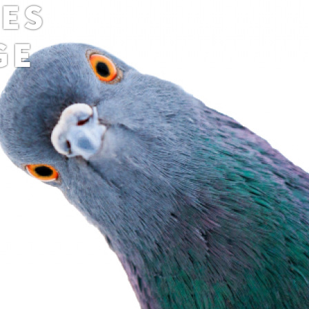
DES
GE