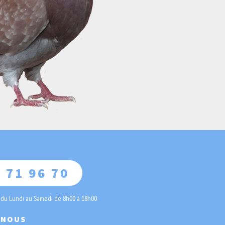
 71 96 70
 du Lundi au Samedi de 8h00 à 18h00
-NOUS