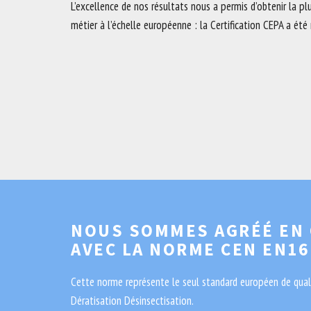
L’excellence de nos résultats nous a permis d’obtenir la p
métier à l’échelle européenne : la Certification CEPA a été 
NOUS SOMMES AGRÉÉ EN
AVEC LA NORME CEN EN16
Cette norme représente le seul standard européen de quali
Dératisation Désinsectisation.