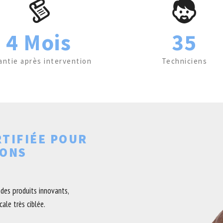
4 Mois
35
antie après intervention
Techniciens
RTIFIÉE POUR
EONS
des produits innovants,
ale très ciblée.