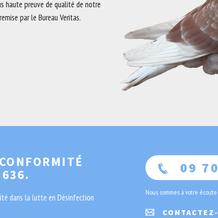
lus haute preuve de qualité de notre
remise par le Bureau Veritas.
 CONFORMITÉ
09 70
 636.
Nous sommes à votre écoute
té dans la lutte en Désinfection
CONTACTEZ