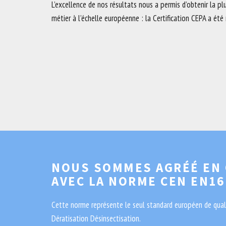
L’excellence de nos résultats nous a permis d’obtenir la p
métier à l’échelle européenne : la Certification CEPA a été 
NOUS SOMMES AGRÉÉ EN
AVEC LA NORME CEN EN16
Cette norme représente le seul standard européen de quali
Dératisation Désinsectisation.