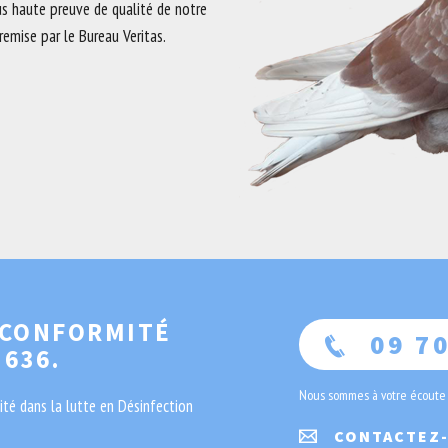
lus haute preuve de qualité de notre
remise par le Bureau Veritas.
 CONFORMITÉ
09 70
 636.
Nous sommes à votre écoute
té dans la lutte en Désinfection
CONTACTEZ