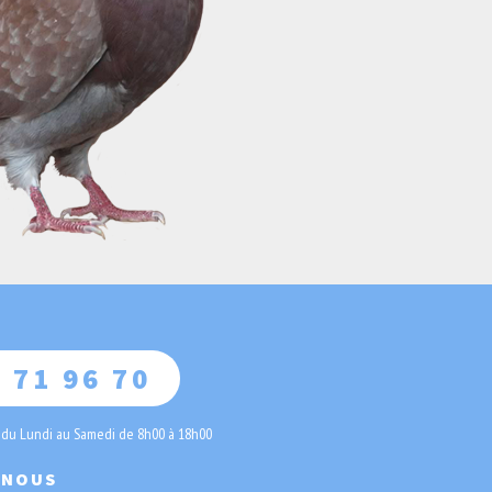
 71 96 70
 du Lundi au Samedi de 8h00 à 18h00
-NOUS