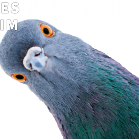
DES
IM