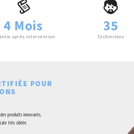
4 Mois
35
antie après intervention
Techniciens
RTIFIÉE POUR
EONS
des produits innovants,
ale très ciblée.