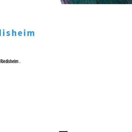
disheim
Riedisheim .